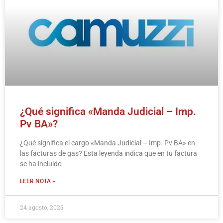
¿Qué significa «Manda Judicial – Imp.
Pv BA»?
¿Qué significa el cargo «Manda Judicial – Imp. Pv BA» en
las facturas de gas? Esta leyenda indica que en tu factura
se ha incluido
LEER NOTA »
24 agosto, 2025