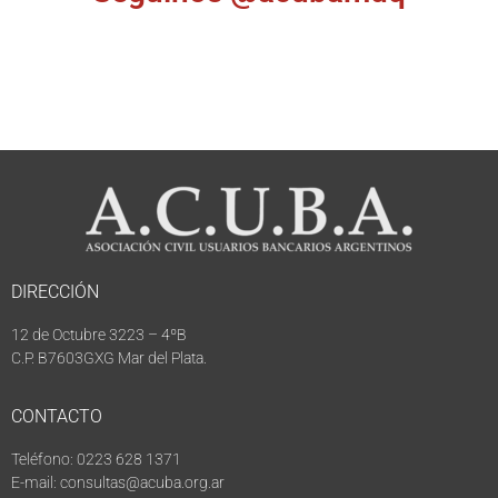
DIRECCIÓN
12 de Octubre 3223 – 4ºB
C.P. B7603GXG Mar del Plata.
CONTACTO
Teléfono: 0223 628 1371
E-mail: consultas@acuba.org.ar