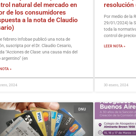
trol natural del mercado en
resolución
or de los consumidores
Por medio de la 
spuesta a la nota de Claudio
29/01/2024) la S
ario)
toda la normativ
control de precio
de febrero Infobae publicó una nota de
ón, suscripta por el Dr. Claudio Cesario,
LEER NOTA »
ada “Acciones de Clase: una causa más del
 argentino” (en
NOTA »
brero, 2024
30 enero, 2024
DNU