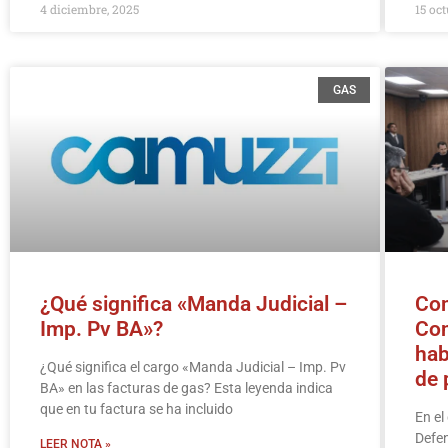
4 diciembre, 2025
15 oct
GAS
¿Qué significa «Manda Judicial –
Com
Imp. Pv BA»?
Con
hab
¿Qué significa el cargo «Manda Judicial – Imp. Pv
de 
BA» en las facturas de gas? Esta leyenda indica
que en tu factura se ha incluido
En el
Defen
LEER NOTA »