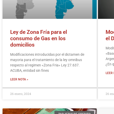
Ley de Zona Fría para el
Mod
consumo de Gas en los
el 
domicilios
Modif
«Base
Modificaciones introducidas por el dictamen de
Argen
mayoria para el tratamiento de la ley omnibus
¿En q
respecto al regimen «Zona Fria» Ley 27.637.
ACUBA, entidad sin fines
LEER 
LEER NOTA »
26 enero, 2024
26 en