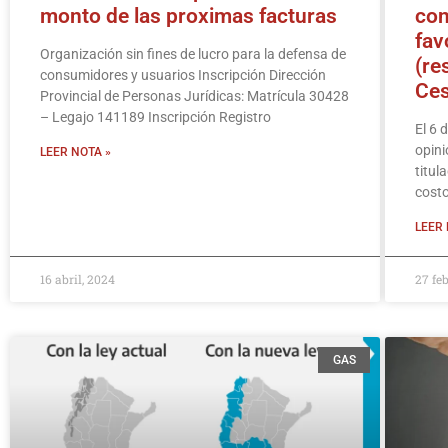
monto de las proximas facturas
con
fav
Organización sin fines de lucro para la defensa de
(re
consumidores y usuarios Inscripción Dirección
Ces
Provincial de Personas Jurídicas: Matrícula 30428
– Legajo 141189 Inscripción Registro
El 6 
opini
LEER NOTA »
titul
costo
LEER 
16 abril, 2024
27 fe
GAS