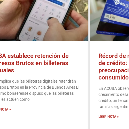
A establece retención de
Récord de 
resos Brutos en billeteras
de crédito:
tuales
preocupaci
consumido
mplica que las billeteras digitales reten­drán
sos Brutos en la Provincia de Buenos Aires El
En ACUBA observ
rno bonaerense dispuso que las billeteras
crecimiento de la
ales actúen como
crédito, un fenó
familias argentin
NOTA »
LEER NOTA »