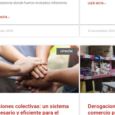
tencia donde fueron invitados referentes
LEER NOTA »
NOTA »
osto, 2025
13 noviembre, 202
OPINIÓN
iones colectivas: un sistema
Derogacion
esario y eficiente para el
comercio po