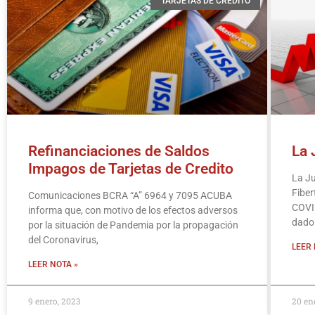
TARJETAS DE CREDITO
Refinanciaciones de Saldos
La 
Impagos de Tarjetas de Credito
La Ju
Fiber
Comunicaciones BCRA “A” 6964 y 7095 ACUBA
COVID
informa que, con motivo de los efectos adversos
dado
por la situación de Pandemia por la propagación
del Coronavirus,
LEER 
LEER NOTA »
9 enero, 2023
20 en