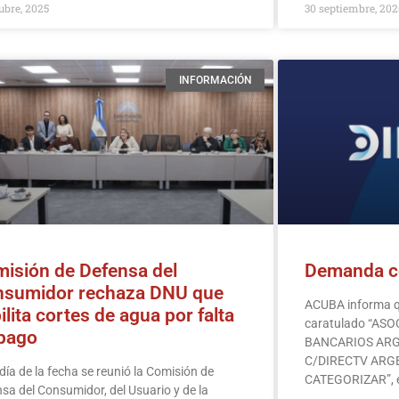
ubre, 2025
30 septiembre, 202
INFORMACIÓN
isión de Defensa del
Demanda c
sumidor rechaza DNU que
ACUBA informa qu
ilita cortes de agua por falta
caratulado “AS
pago
BANCARIOS ARGE
C/DIRECTV ARGE
 día de la fecha se reunió la Comisión de
CATEGORIZAR”, 
sa del Consumidor, del Usuario y de la