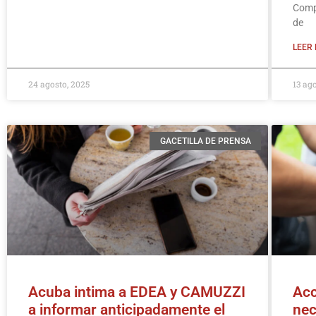
Compe
de
LEER 
24 agosto, 2025
13 ag
GACETILLA DE PRENSA
Acuba intima a EDEA y CAMUZZI
Acc
a informar anticipadamente el
nec