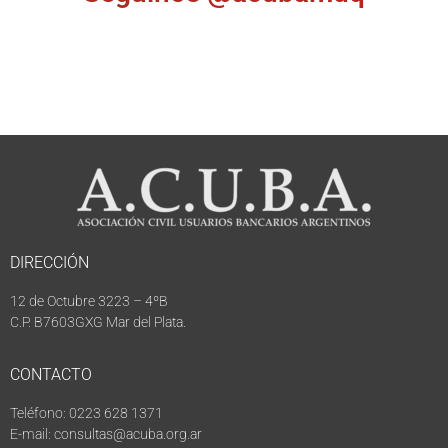
DIRECCIÓN
12 de Octubre 3223 – 4ºB
C.P. B7603GXG Mar del Plata.
CONTACTO
Teléfono: 0223 628 1371
E-mail: consultas@acuba.org.ar