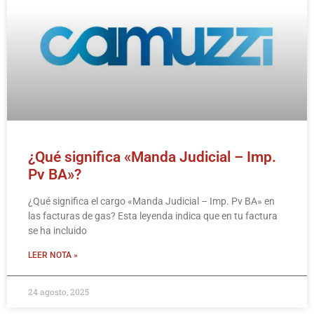
¿Qué significa «Manda Judicial – Imp.
Pv BA»?
¿Qué significa el cargo «Manda Judicial – Imp. Pv BA» en
las facturas de gas? Esta leyenda indica que en tu factura
se ha incluido
LEER NOTA »
24 agosto, 2025