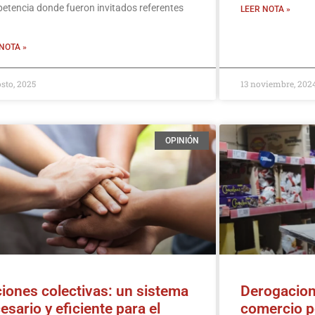
tencia donde fueron invitados referentes
LEER NOTA »
NOTA »
osto, 2025
13 noviembre, 202
OPINIÓN
iones colectivas: un sistema
Derogacion
esario y eficiente para el
comercio po