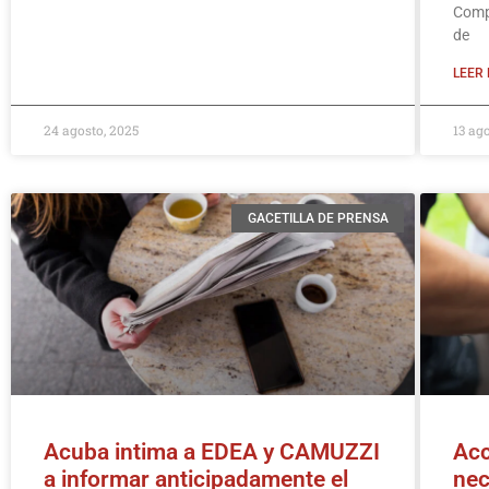
Compe
de
LEER 
24 agosto, 2025
13 ag
GACETILLA DE PRENSA
Acuba intima a EDEA y CAMUZZI
Acc
a informar anticipadamente el
nec