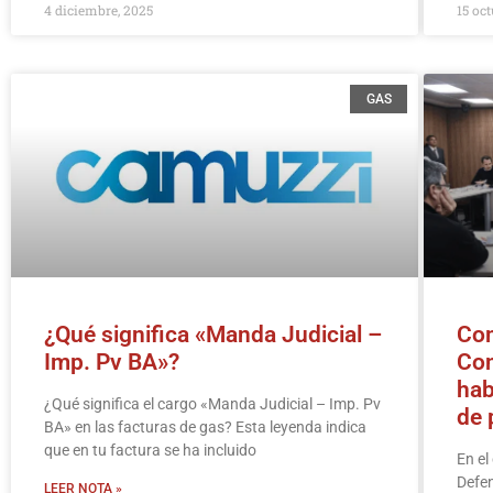
4 diciembre, 2025
15 oct
GAS
¿Qué significa «Manda Judicial –
Com
Imp. Pv BA»?
Con
hab
¿Qué significa el cargo «Manda Judicial – Imp. Pv
de 
BA» en las facturas de gas? Esta leyenda indica
que en tu factura se ha incluido
En el
Defen
LEER NOTA »