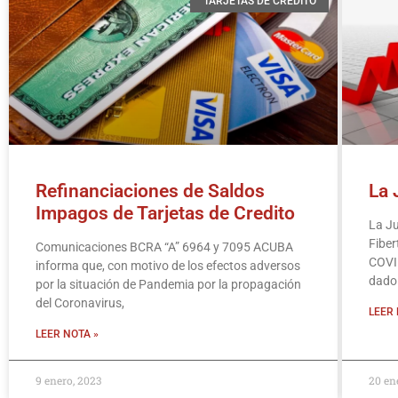
TARJETAS DE CREDITO
Refinanciaciones de Saldos
La 
Impagos de Tarjetas de Credito
La Ju
Fiber
Comunicaciones BCRA “A” 6964 y 7095 ACUBA
COVID
informa que, con motivo de los efectos adversos
dado
por la situación de Pandemia por la propagación
del Coronavirus,
LEER 
LEER NOTA »
9 enero, 2023
20 en