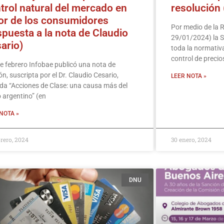
trol natural del mercado en
resolución
or de los consumidores
Por medio de la 
spuesta a la nota de Claudio
29/01/2024) la S
ario)
toda la normativ
control de precio
de febrero Infobae publicó una nota de
ón, suscripta por el Dr. Claudio Cesario,
LEER NOTA »
ada “Acciones de Clase: una causa más del
 argentino” (en
NOTA »
brero, 2024
30 enero, 2024
DNU