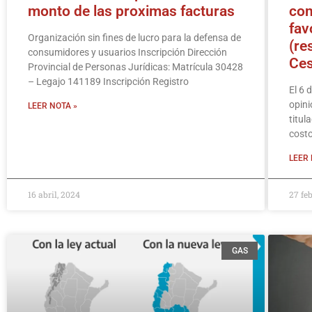
monto de las proximas facturas
con
fav
Organización sin fines de lucro para la defensa de
(re
consumidores y usuarios Inscripción Dirección
Ces
Provincial de Personas Jurídicas: Matrícula 30428
– Legajo 141189 Inscripción Registro
El 6 
opini
LEER NOTA »
titul
costo
LEER 
16 abril, 2024
27 fe
GAS