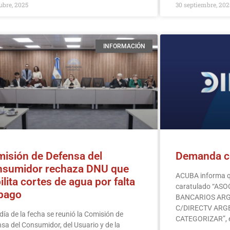
ubre, 2025
30 septiembre, 202
INFORMACIÓN
isión de Defensa del
Demanda c
sumidor rechaza DNU que
ACUBA informa qu
ilita cortes de agua por falta
caratulado “AS
pago
BANCARIOS ARGE
C/DIRECTV ARGE
 día de la fecha se reunió la Comisión de
CATEGORIZAR”, 
sa del Consumidor, del Usuario y de la