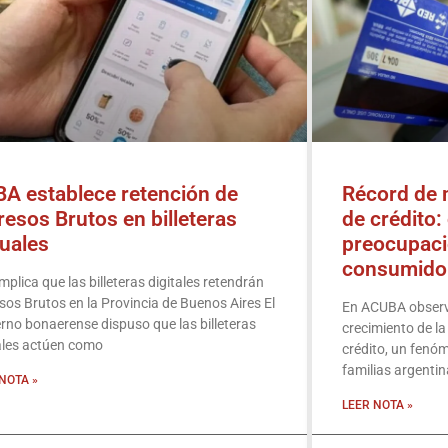
A establece retención de
Récord de 
resos Brutos en billeteras
de crédito:
tuales
preocupaci
consumido
mplica que las billeteras digitales reten­drán
sos Brutos en la Provincia de Buenos Aires El
En ACUBA observ
rno bonaerense dispuso que las billeteras
crecimiento de la
ales actúen como
crédito, un fenó
familias argentin
NOTA »
LEER NOTA »