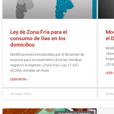
Ley de Zona Fría para el
Mod
consumo de Gas en los
el 
domicilios
Modif
«Base
Modificaciones introducidas por el dictamen de
Argen
mayoria para el tratamiento de la ley omnibus
¿En q
respecto al regimen «Zona Fria» Ley 27.637.
ACUBA, entidad sin fines
LEER 
LEER NOTA »
26 enero, 2024
26 en